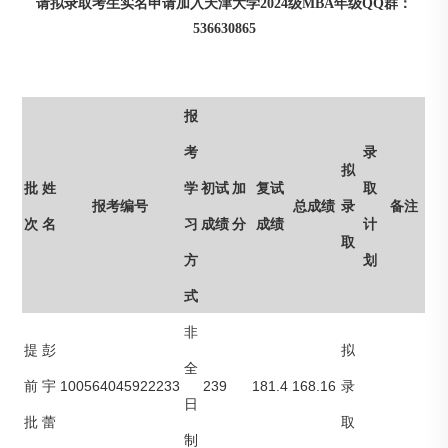
请拟录取考生实名申请加入天津大学2024级MBA年级QQ群：
536630865
报
考
录
拟
初试
加
复试
批
姓
学
取
报考编号
总成绩
录
备注
成绩
分
成绩
次
名
习
计
取
方
划
式
非
提
彭
拟
全
100564045922233
239
181.4
168.16
前
宇
录
日
批
蕾
取
制