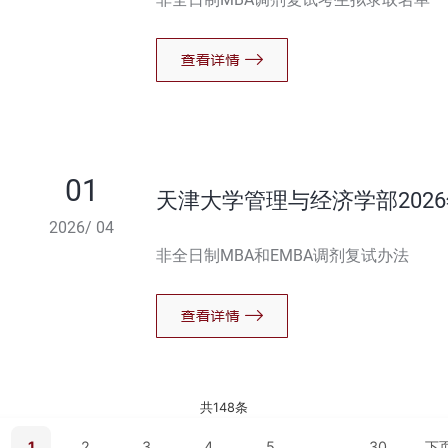
01
天津大学管理与经济学部202
2026/ 04
（MBA/EMBA）招收调剂通知
非全日制MBA和EMBA调剂复试办法
共148条
1
2
3
4
5
...
30
下