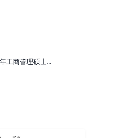
6年工商管理硕士
页
尾页